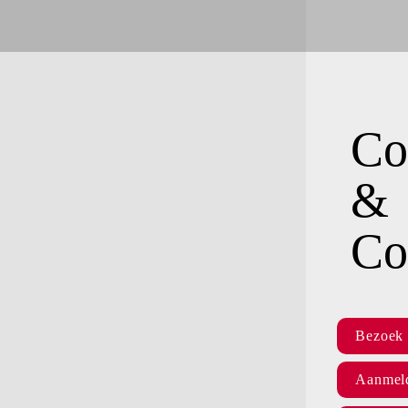
Co
& 
Co
Bezoek 
Aanmeld