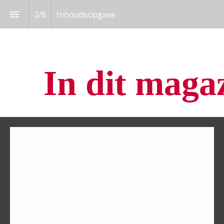
2
/
8
Inhoudsopgave
In dit maga